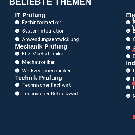
BELIEBTE THEMEN
IT Prüfung
Ele
Fachinformatiker
Systemintegration
Anwendungsentwicklung
Mechanik Prüfung
KFZ Mechatroniker
Mechatroniker
Ind
Werkzeugmechaniker
Technik Prüfung
Technischer Fachwirt
Technischer Betriebswirt